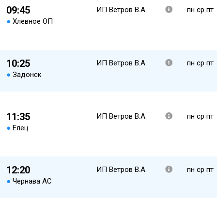
09:45
ИП Ветров В.А.
пн ср пт
●
Хлевное ОП
10:25
ИП Ветров В.А.
пн ср пт
●
Задонск
11:35
ИП Ветров В.А.
пн ср пт
●
Елец
12:20
ИП Ветров В.А.
пн ср пт
●
Чернава АС