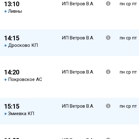
13:10
ИП Ветров В.А.
пн ср пт
●
Ливны
14:15
ИП Ветров В.А.
пн ср пт
●
Дросково КП
14:20
ИП Ветров В.А.
пн ср пт
●
Покровское АС
15:15
ИП Ветров В.А.
пн ср пт
●
Змиевка КП