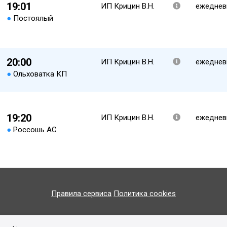
19:01
ИП Крицин В.Н.
ежеднев
●
Постоялый
20:00
ИП Крицин В.Н.
ежеднев
●
Ольховатка КП
19:20
ИП Крицин В.Н.
ежеднев
●
Россошь АС
Правила сервиса
Политика cookies