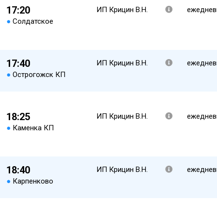
17:20
ИП Крицин В.Н.
ежеднев
●
Солдатское
17:40
ИП Крицин В.Н.
ежеднев
●
Острогожск КП
18:25
ИП Крицин В.Н.
ежеднев
●
Каменка КП
18:40
ИП Крицин В.Н.
ежеднев
●
Карпенково