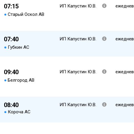
07:15
ИП Капустин Ю.В.
ежеднев
●
Старый Оскол АВ
07:40
ИП Капустин Ю.В.
ежеднев
●
Губкин АС
09:40
ИП Капустин Ю.В.
ежеднев
●
Белгород АВ
08:40
ИП Капустин Ю.В.
ежеднев
●
Короча АС