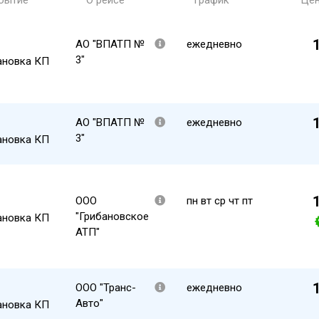
бытие
О рейсе
График
Це
АО "ВПАТП №
ежедневно
3"
ановка КП
АО "ВПАТП №
ежедневно
3"
ановка КП
ООО
пн вт ср чт пт
"Грибановское
ановка КП
АТП"
ООО "Транс-
ежедневно
Авто"
ановка КП