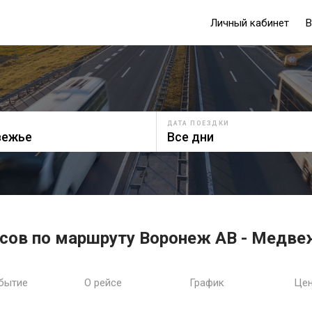
Личный кабинет
В
ДАТА ПОЕЗДКИ
усов по маршруту Воронеж АВ - Медв
бытие
О рейсе
График
Це